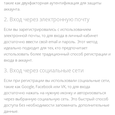
такие как двухфакторная аутентификация для защиты
аккаунта.
2. Вход через электронную почту
Если вы зарегистрировались с использованием
электронной почты, то для входа в личный кабинет
достаточно ввести свой email и пароль. Этот метод
идеально подходит для тех, кто предпочитает
использовать более традиционный способ регистрации и
входа в аккаунт.
3. Вход через социальные сети
Если при регистрации вы использовали социальные сети,
такие как Google, Facebook или VK, то для входа
достаточно нажать на нужную иконку и авторизоваться
через выбранную социальную сеть. Это быстрый способ
доступа без необходимости запоминать дополнительные
данные.