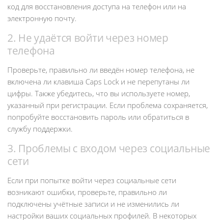
код для восстановления доступа на телефон или на
электронную почту.
2. Не удаётся войти через номер
телефона
Проверьте, правильно ли введён номер телефона, не
включена ли клавиша Caps Lock и не перепутаны ли
цифры. Также убедитесь, что вы используете номер,
указанный при регистрации. Если проблема сохраняется,
попробуйте восстановить пароль или обратиться в
службу поддержки.
3. Проблемы с входом через социальные
сети
Если при попытке войти через социальные сети
возникают ошибки, проверьте, правильно ли
подключены учётные записи и не изменились ли
настройки ваших социальных профилей. В некоторых