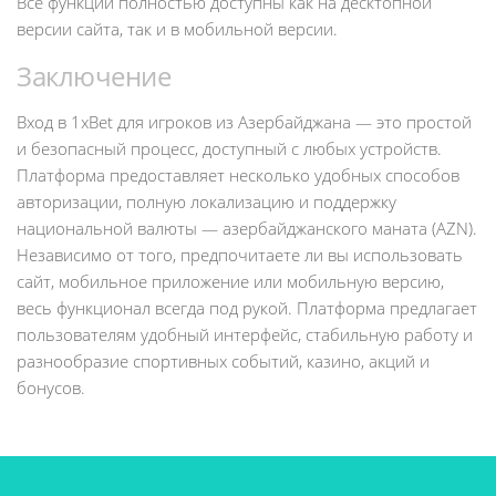
Все функции полностью доступны как на десктопной
версии сайта, так и в мобильной версии.
Заключение
Вход в 1xBet
для игроков из Азербайджана — это простой
и безопасный процесс, доступный с любых устройств.
Платформа предоставляет несколько удобных способов
авторизации, полную локализацию и поддержку
национальной валюты — азербайджанского маната (AZN).
Независимо от того, предпочитаете ли вы использовать
сайт, мобильное приложение или мобильную версию,
весь функционал всегда под рукой. Платформа предлагает
пользователям удобный интерфейс, стабильную работу и
разнообразие спортивных событий, казино, акций и
бонусов.