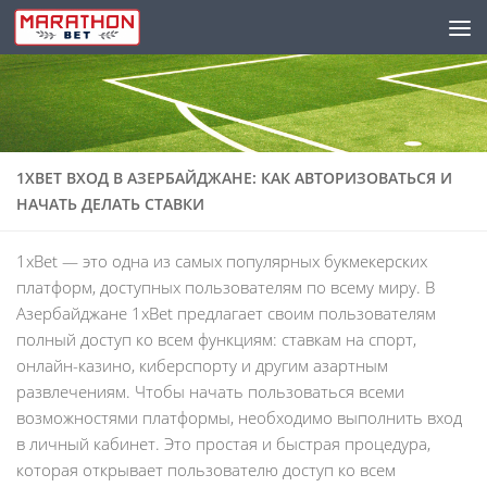
1XBET ВХОД В АЗЕРБАЙДЖАНЕ: КАК АВТОРИЗОВАТЬСЯ И
НАЧАТЬ ДЕЛАТЬ СТАВКИ
1xBet — это одна из самых популярных букмекерских
платформ, доступных пользователям по всему миру. В
Азербайджане 1xBet предлагает своим пользователям
полный доступ ко всем функциям: ставкам на спорт,
онлайн-казино, киберспорту и другим азартным
развлечениям. Чтобы начать пользоваться всеми
возможностями платформы, необходимо выполнить вход
в личный кабинет. Это простая и быстрая процедура,
которая открывает пользователю доступ ко всем